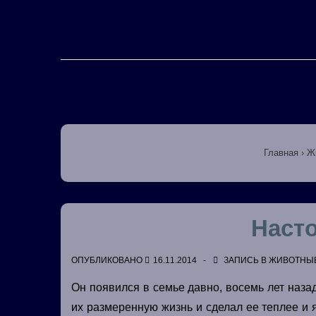
↓
Перейти
к
основному
Основная
содержимому
навигация
Главная
›
Ж
Насто
ОПУБЛИКОВАНО
16.11.2014
ЗАПИСЬ В
ЖИВОТНЫ
Он появился в семье давно, восемь лет назад
их размеренную жизнь и сделал ее теплее и я