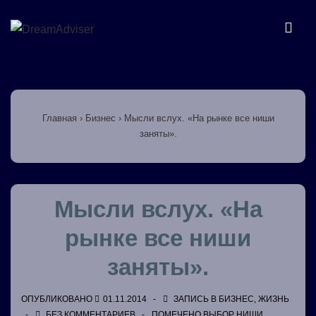
↓
Перейти
МЕ
к
основному
Основная
содержимому
навигация
Главная
›
Бизнес
›
Мысли вслух. «На рынке все ниши
заняты».
Мысли вслух. «На
рынке все ниши
заняты».
ОПУБЛИКОВАНО
01.11.2014
ЗАПИСЬ В
БИЗНЕС
,
ЖИЗНЬ
БЕЗ КОММЕНТАРИЕВ
ПОМЕЧЕНО
ВЫБОР НИШИ
,