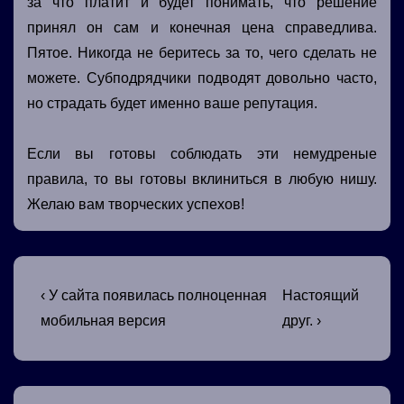
за что платит и будет понимать, что решение
принял он сам и конечная цена справедлива.
Пятое. Никогда не беритесь за то, чего сделать не
можете. Субподрядчики подводят довольно часто,
но страдать будет именно ваше репутация.
Если вы готовы соблюдать эти немудреные
правила, то вы готовы вклиниться в любую нишу.
Желаю вам творческих успехов!
Навигация
Предыдущая
Следующая
‹ У сайта появилась полноценная
Настоящий
запись
запись
по
мобильная версия
друг. ›
записям