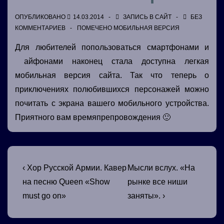
ОПУБЛИКОВАНО
14.03.2014
ЗАПИСЬ В
САЙТ
БЕЗ
КОММЕНТАРИЕВ
ПОМЕЧЕНО
МОБИЛЬНАЯ ВЕРСИЯ
Для любителей попользоваться смартфонами и
айфонами наконец стала доступна легкая
мобильная версия сайта. Так что теперь о
приключениях полюбившихся персонажей можно
почитать с экрана вашего мобильного устройства.
Приятного вам времяпрепровождения 🙂
Навигация
Предыдущая
Следующая
‹ Хор Русской Армии. Кавер
Мысли вслух. «На
запись
запись
по
на песню Queen «Show
рынке все ниши
must go on»
заняты». ›
записям