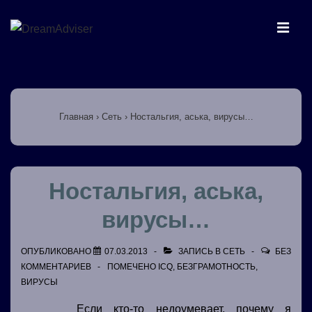
↓
Перейти
МЕ
к
основному
Основная
содержимому
навигация
Главная
›
Сеть
›
Ностальгия, аська, вирусы…
Ностальгия, аська,
вирусы…
ОПУБЛИКОВАНО
07.03.2013
ЗАПИСЬ В
СЕТЬ
БЕЗ
КОММЕНТАРИЕВ
ПОМЕЧЕНО
ICQ
,
БЕЗГРАМОТНОСТЬ
,
ВИРУСЫ
Если кто-то недоумевает, почему я