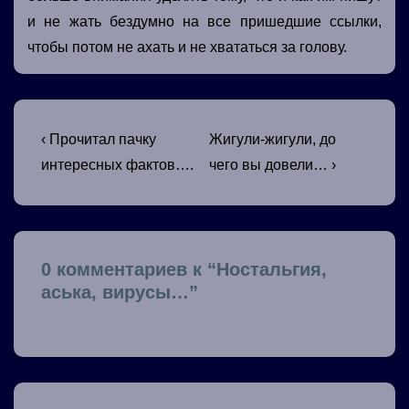
и не жать бездумно на все пришедшие ссылки,
чтобы потом не ахать и не хвататься за голову.
Навигация
Предыдущая
Следующая
‹ Прочитал пачку
Жигули-жигули, до
запись
запись
по
интересных фактов….
чего вы довели… ›
записям
0 комментариев к “
Ностальгия,
аська, вирусы…
”