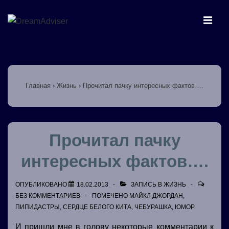
↓
Перейти
МЕ
к
основному
Основная
содержимому
навигация
Главная
›
Жизнь
›
Прочитал пачку интересных фактов….
Прочитал пачку
интересных фактов….
ОПУБЛИКОВАНО
18.02.2013
ЗАПИСЬ В
ЖИЗНЬ
БЕЗ КОММЕНТАРИЕВ
ПОМЕЧЕНО
МАЙКЛ ДЖОРДАН
,
ПИПИДАСТРЫ
,
СЕРДЦЕ БЕЛОГО КИТА
,
ЧЕБУРАШКА
,
ЮМОР
И пришли мне в голову некоторые комментарии к