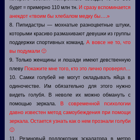
будет = примерно 110 млн тн.
И сразу вспоминается
анекдот «твоим бы хлебалом медку бы….»
8. Пипидастры — мохнатые разноцветные штуки,
которыми красиво размахивают девушки из группы
поддержки спортивных команд.
А вовсе не то, что
вы подумали 🙂
9. Только женщины и лошади имеют девственную
плеву
Покажите мне того, кто это лично проверял…
10. Самки голубей не могут окладывать яйца в
одиночестве. Им обязательно для этого нужно
видеть голубя. В неволе их можно обмануть с
помощью зеркала.
В современной психологии
давно известен метод самоубеждения при помощи
зеркала. Остается узнать как о нем прознали голуби
🙂
11. Резиновый подлокотник эскалатора в метро