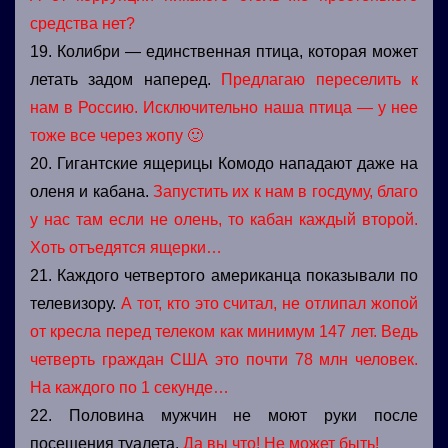
средства нет?
19. Колибри — единственная птица, которая может
летать задом наперед.
Предлагаю переселить к
нам в Россию. Исключительно наша птица — у нее
тоже все через жопу 🙂
20. Гигантские ящерицы Комодо нападают даже на
оленя и кабана.
Запустить их к нам в госдуму, благо
у нас там если не олень, то кабан каждый второй.
Хоть отъедятся ящерки…
21. Каждого четвертого американца показывали по
телевизору.
А тот, кто это считал, не отлипал жопой
от кресла перед телеком как минимум 147 лет. Ведь
четверть граждан США это почти 78 млн человек.
На каждого по 1 секунде…
22. Половина мужчин не моют руки после
посещения туалета.
Да вы что! Не может быть!