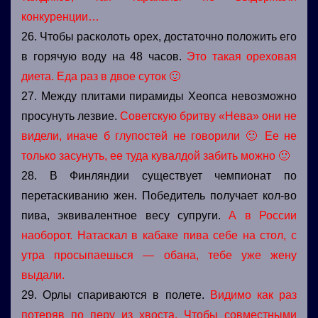
конкуренции…
26. Чтобы расколоть орех, достаточно положить его
в горячую воду на 48 часов.
Это такая ореховая
диета. Еда раз в двое суток 🙂
27. Между плитами пирамиды Хеопса невозможно
просунуть лезвие.
Советскую бритву «Нева» они не
видели, иначе б глупостей не говорили 🙂 Ее не
только засунуть, ее туда кувалдой забить можно 🙂
28. В Финляндии существует чемпионат по
перетаскиванию жен. Победитель получает кол-во
пива, эквивалентное весу супруги.
А в России
наоборот. Натаскал в кабаке пива себе на стол, с
утра просыпаешься — обана, тебе уже жену
выдали.
29. Орлы спариваются в полете.
Видимо как раз
потеряв по перу из хвоста. Чтобы совместными