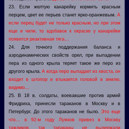
23. Если желтую канарейку кормить красным
перцем, цвет ее перьев станет ярко-оранжевым.
А
если перец будет не только красным, но при этом
еще и чили, то вдобавок к окраске у канарейки
появится реактивная тяга…
24. Для точного поддержания баланса и
аэродинамических свойств орел, при выпадении
пера из одного крыла теряет такое же перо из
другого крыла.
А когда перо выпадает из хвоста, он
входит в штопор и втыкается головой в землю,
видимо…
25. В 18 в. солдаты, воевавшие против армий
Фридриха, принесли тараканов в Москву и в
Петербург. До этого тараканов не было.
Это еще
что… в 92-м году Лужков привез в Москву
таждиков, так тараканы не выдержали