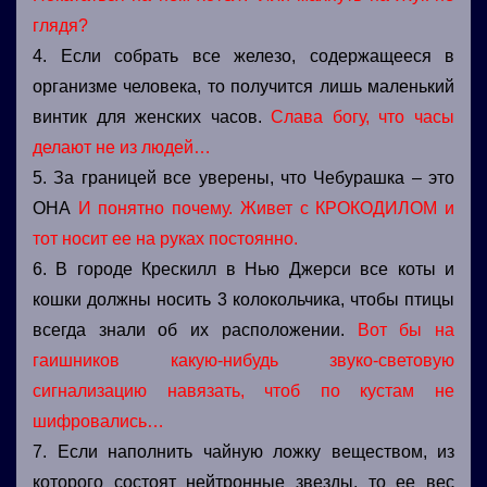
глядя?
4. Если собрать все железо, содержащееся в
организме человека, то получится лишь маленький
винтик для женских часов.
Слава богу, что часы
делают не из людей…
5. За границей все уверены, что Чебурашка – это
ОНА
И понятно почему. Живет с КРОКОДИЛОМ и
тот носит ее на руках постоянно.
6. В городе Крескилл в Нью Джерси все коты и
кошки должны носить 3 колокольчика, чтобы птицы
всегда знали об их расположении.
Вот бы на
гаишников какую-нибудь звуко-световую
сигнализацию навязать, чтоб по кустам не
шифровались…
7. Если наполнить чайную ложку веществом, из
которого состоят нейтронные звезды, то ее вес