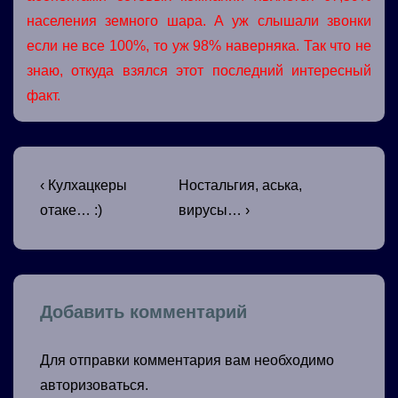
населения земного шара. А уж слышали звонки
если не все 100%, то уж 98% наверняка. Так что не
знаю, откуда взялся этот последний интересный
факт.
Навигация
Предыдущая
Следующая
‹ Кулхацкеры
Ностальгия, аська,
запись
запись
по
отаке… :)
вирусы… ›
записям
Добавить комментарий
Для отправки комментария вам необходимо
авторизоваться
.