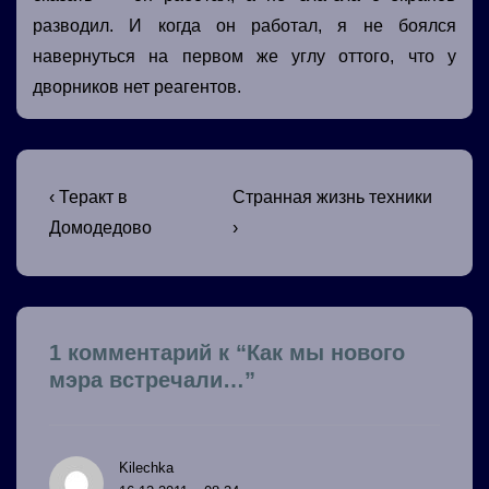
разводил. И когда он работал, я не боялся
навернуться на первом же углу оттого, что у
дворников нет реагентов.
Навигация
Предыдущая
Следующая
‹ Теракт в
Странная жизнь техники
запись
запись
по
Домодедово
›
записям
1 комментарий к “
Как мы нового
мэра встречали…
”
Kilechka