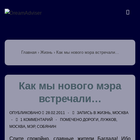
↓
Перейти
МЕ
к
основному
Основная
содержимому
навигация
Главная
›
Жизнь
›
Как мы нового мэра встречали…
Как мы нового мэра
встречали…
ОПУБЛИКОВАНО
28.02.2011
ЗАПИСЬ В
ЖИЗНЬ
,
МОСКВА
1 КОММЕНТАРИЙ
ПОМЕЧЕНО
ДОРОГИ
,
ЛУЖКОВ
,
МОСКВА
,
МЭР
,
СОБЯНИН
Спите спокойно, славные жители Багдада! Ибо