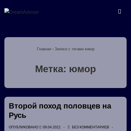
↓
Перейти
МЕ
к
основному
Основная
содержимому
навигация
Главная
›
Записи с тегами юмор
Метка:
юмор
Второй поход половцев на
Русь
ОПУБЛИКОВАНО
09.04.2021
БЕЗ КОММЕНТАРИЕВ