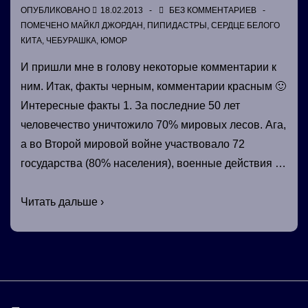
ОПУБЛИКОВАНО
18.02.2013
БЕЗ КОММЕНТАРИЕВ
ПОМЕЧЕНО
МАЙКЛ ДЖОРДАН
,
ПИПИДАСТРЫ
,
СЕРДЦЕ БЕЛОГО
КИТА
,
ЧЕБУРАШКА
,
ЮМОР
И пришли мне в голову некоторые комментарии к
ним. Итак, факты черным, комментарии красным 🙂
Интересные факты 1. За последние 50 лет
человечество уничтожило 70% мировых лесов. Ага,
а во Второй мировой войне участвовало 72
государства (80% населения), военные действия …
Прочитал
Читать дальше ›
пачку
интересных
фактов….