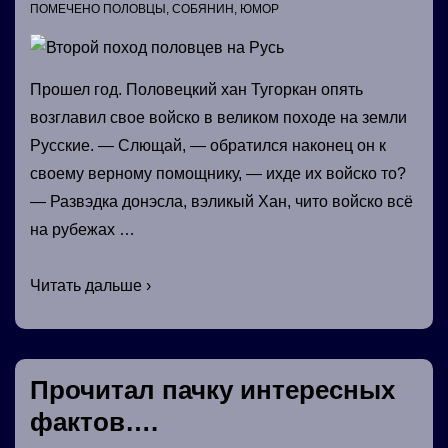
ПОМЕЧЕНО
ПОЛОВЦЫ
,
СОБЯНИН
,
ЮМОР
Прошел год. Половецкий хан Тугоркан опять
возглавил свое войско в великом походе на земли
Русские. — Слющай, — обратился наконец он к
своему верному помощнику, — ихде их войско то?
— Развэдка донэсла, вэликый Хан, чито войско всё
на рубежах …
Второй
Читать дальше ›
поход
половцев
на
Прочитал пачку интересных
Русь
фактов….