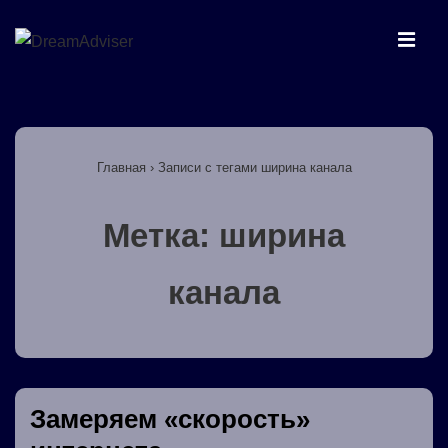
↓
Перейти
МЕ
к
основному
Основная
содержимому
навигация
Главная
›
Записи с тегами ширина канала
Метка:
ширина
канала
Замеряем «скорость»