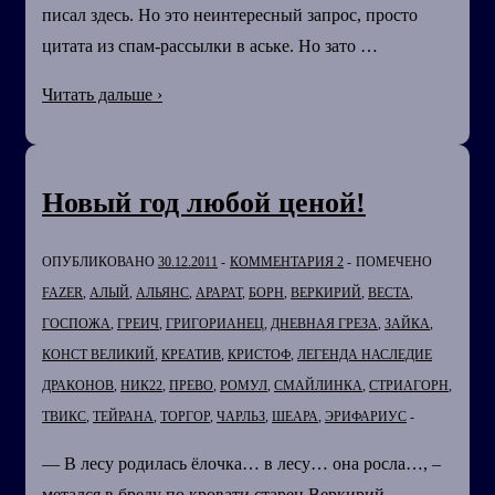
писал здесь. Но это неинтересный запрос, просто
цитата из спам-рассылки в аське. Но зато …
Посмотрел
Читать дальше ›
статистику
поисковых
запросов
Новый год любой ценой!
к
моему
ОПУБЛИКОВАНО
30.12.2011
КОММЕНТАРИЯ 2
ПОМЕЧЕНО
сайту…
FAZER
,
АЛЫЙ
,
АЛЬЯНС
,
АРАРАТ
,
БОРН
,
ВЕРКИРИЙ
,
ВЕСТА
,
ГОСПОЖА
,
ГРЕИЧ
,
ГРИГОРИАНЕЦ
,
ДНЕВНАЯ ГРЕЗА
,
ЗАЙКА
,
КОНСТ ВЕЛИКИЙ
,
КРЕАТИВ
,
КРИСТОФ
,
ЛЕГЕНДА НАСЛЕДИЕ
ДРАКОНОВ
,
НИК22
,
ПРЕВО
,
РОМУЛ
,
СМАЙЛИНКА
,
СТРИАГОРН
,
ТВИКС
,
ТЕЙРАНА
,
ТОРГОР
,
ЧАРЛЬЗ
,
ШЕАРА
,
ЭРИФАРИУС
— В лесу родилась ёлочка… в лесу… она росла…, –
метался в бреду по кровати старец Веркирий.