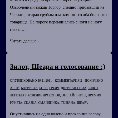
Озабоченный вождь Торгор, спешно прибывший из
Чернага, отирал грубым платком пот со лба больного
товарища. На пороге переминались с ноги на ногу
главы …
Новый
Читать дальше ›
год
любой
ценой!
Зилот, Шеара и голосование :)
ОПУБЛИКОВАНО
19.11.2011
КОММЕНТАРИЯ 2
ПОМЕЧЕНО
АЛЫЙ
,
БАРВИСТА
,
БОРН
,
ГРЕИЧ
,
ДНЕВНАЯ ГРЕЗА
,
ЗИЛОТ
,
ЛЕГЕНДА НАСЛЕДИЕ ДРАКОНОВ
,
ОН-ЛАЙН ИГРЫ
,
ПРЕМИЯ
РУНЕТА
,
СКАЗКА
,
СМАЙЛИНКА
,
ТЕЙРАНА
,
ШЕАРА
Опустившись на одно колено и преклонив голову