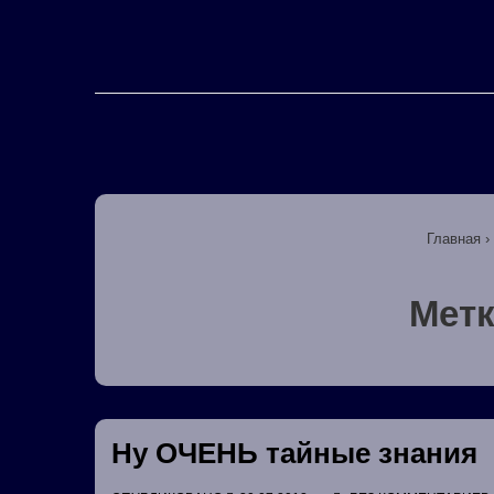
↓
Перейти
к
основному
Основная
содержимому
навигация
Главная
›
Мет
Ну ОЧЕНЬ тайные знания