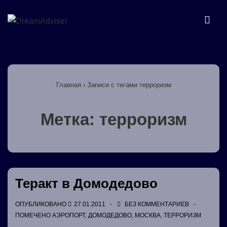
↓
Перейти
МЕ
к
основному
Основная
содержимому
навигация
Главная
›
Записи с тегами терроризм
Метка:
терроризм
Теракт в Домодедово
ОПУБЛИКОВАНО
27.01.2011
БЕЗ КОММЕНТАРИЕВ
ПОМЕЧЕНО
АЭРОПОРТ
,
ДОМОДЕДОВО
,
МОСКВА
,
ТЕРРОРИЗМ