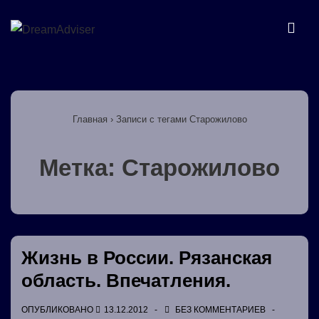
↓
Перейти
МЕ
к
основному
Основная
содержимому
навигация
Главная
›
Записи с тегами Старожилово
Метка:
Старожилово
Жизнь в России. Рязанская
область. Впечатления.
ОПУБЛИКОВАНО
13.12.2012
БЕЗ КОММЕНТАРИЕВ