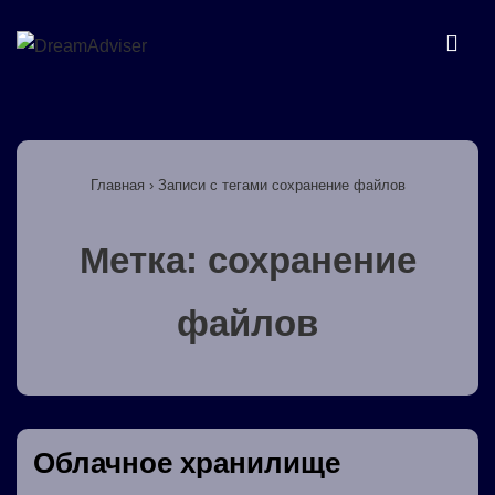
↓
Перейти
МЕ
к
основному
Основная
содержимому
навигация
Главная
›
Записи с тегами сохранение файлов
Метка:
сохранение
файлов
Облачное хранилище