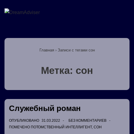
↓
Перейти
М
к
основному
Основная
содержимому
навигация
Главная
›
Записи с тегами сон
Метка:
сон
Служебный роман
ОПУБЛИКОВАНО
31.03.2022
БЕЗ КОММЕНТАРИЕВ
ПОМЕЧЕНО
ПОТОМСТВЕННЫЙ ИНТЕЛЛИГЕНТ
,
СОН