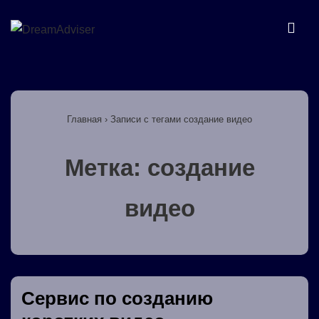
↓
Перейти
МЕ
к
основному
Основная
содержимому
навигация
Главная
›
Записи с тегами создание видео
Метка:
создание
видео
Cервис по созданию