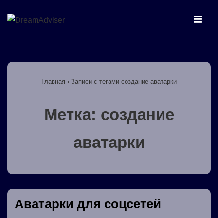
↓
Перейти
МЕ
к
основному
Основная
содержимому
навигация
Главная
›
Записи с тегами создание аватарки
Метка:
создание
аватарки
Аватарки для соцсетей