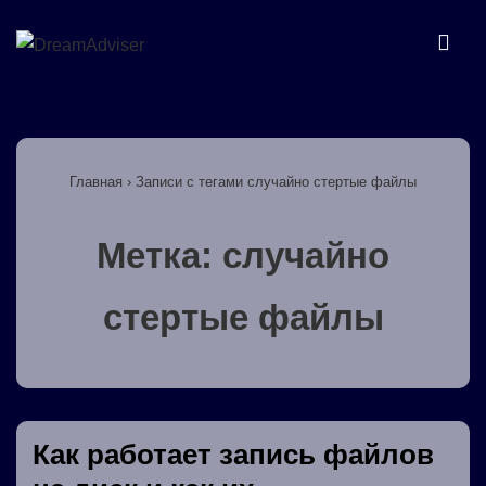
↓
Перейти
МЕ
к
основному
Основная
содержимому
навигация
Главная
›
Записи с тегами случайно стертые файлы
Метка:
случайно
стертые файлы
Как работает запись файлов