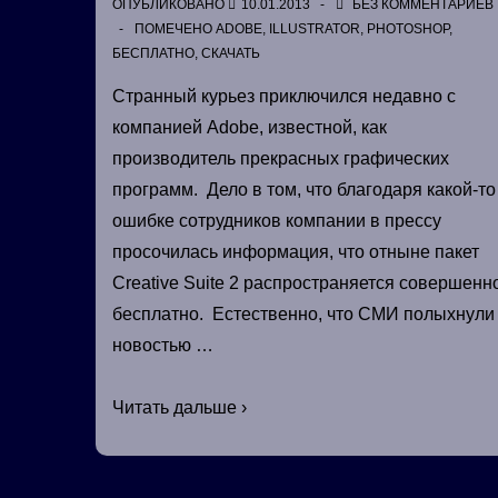
ОПУБЛИКОВАНО
10.01.2013
БЕЗ КОММЕНТАРИЕВ
ПОМЕЧЕНО
ADOBE
,
ILLUSTRATOR
,
PHOTOSHOP
,
БЕСПЛАТНО
,
СКАЧАТЬ
Странный курьез приключился недавно с
компанией Adobe, известной, как
производитель прекрасных графических
программ. Дело в том, что благодаря какой-то
ошибке сотрудников компании в прессу
просочилась информация, что отныне пакет
Creative Suite 2 распространяется совершенн
бесплатно. Естественно, что СМИ полыхнули
новостью …
Курьёзы
Читать дальше ›
от
Adobe