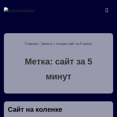
↓
Перейти
МЕ
к
основному
Основная
содержимому
навигация
Главная
›
Записи с тегами сайт за 5 минут
Метка:
сайт за 5
минут
Сайт на коленке