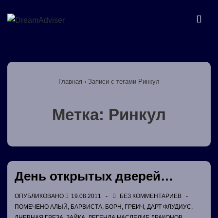
↓
Перейти
МЕ
к
основному
Основная
содержимому
навигация
Главная
›
Записи с тегами Ринкул
Метка:
Ринкул
День открытых дверей…
ОПУБЛИКОВАНО
19.08.2011
БЕЗ КОММЕНТАРИЕВ
ПОМЕЧЕНО
АЛЫЙ
,
БАРВИСТА
,
БОРН
,
ГРЕИЧ
,
ДАРТ ФЛУДИУС
,
ДНЕВНАЯ ГРЕЗА
,
ЗАЙКА
,
ЛЕГЕНДА НАСЛЕДИЕ ДРАКОНОВ
,