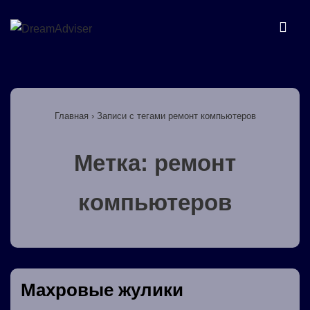
↓
Перейти
МЕ
к
основному
Основная
содержимому
навигация
Главная
›
Записи с тегами ремонт компьютеров
Метка:
ремонт
компьютеров
Махровые жулики