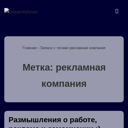
↓
Перейти
МЕ
к
основному
Основная
содержимому
навигация
Главная
›
Записи с тегами рекламная компания
Метка:
рекламная
компания
Размышления о работе,