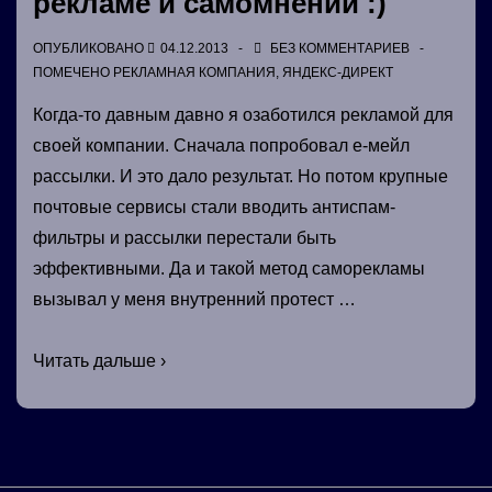
рекламе и самомнении :)
ОПУБЛИКОВАНО
04.12.2013
БЕЗ КОММЕНТАРИЕВ
ПОМЕЧЕНО
РЕКЛАМНАЯ КОМПАНИЯ
,
ЯНДЕКС-ДИРЕКТ
Когда-то давным давно я озаботился рекламой для
своей компании. Сначала попробовал е-мейл
рассылки. И это дало результат. Но потом крупные
почтовые сервисы стали вводить антиспам-
фильтры и рассылки перестали быть
эффективными. Да и такой метод саморекламы
вызывал у меня внутренний протест …
Размышления
Читать дальше ›
о
работе,
рекламе
и