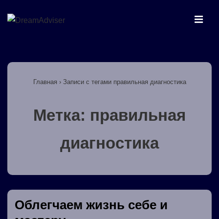
↓
Перейти
МЕ
к
основному
Основная
содержимому
навигация
Главная
›
Записи с тегами правильная диагностика
Метка:
правильная
диагностика
Облегчаем жизнь себе и