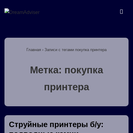
↓
Перейти
МЕ
к
основному
Основная
содержимому
навигация
Главная
›
Записи с тегами покупка принтера
Метка:
покупка
принтера
Струйные принтеры б/у: