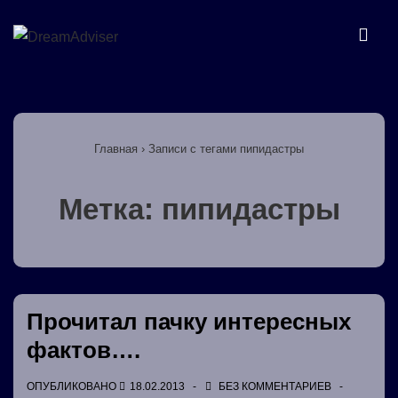
↓
Перейти
МЕ
к
основному
Основная
содержимому
навигация
Главная
›
Записи с тегами пипидастры
Метка:
пипидастры
Прочитал пачку интересных
фактов….
ОПУБЛИКОВАНО
18.02.2013
БЕЗ КОММЕНТАРИЕВ