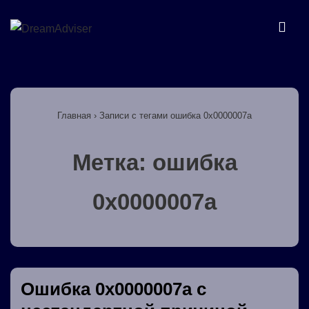
↓
Перейти
МЕ
к
основному
Основная
содержимому
навигация
Главная
›
Записи с тегами ошибка 0x0000007a
Метка:
ошибка
0x0000007a
Ошибка 0x0000007a с