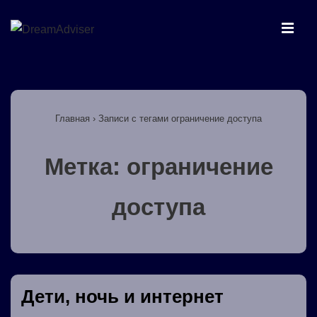
↓
Перейти
МЕ
к
основному
Основная
содержимому
навигация
Главная
›
Записи с тегами ограничение доступа
Метка:
ограничение
доступа
Дети, ночь и интернет