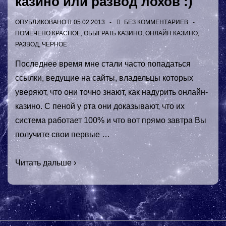
казино или развод лохов :)
ОПУБЛИКОВАНО
05.02.2013
БЕЗ КОММЕНТАРИЕВ
ПОМЕЧЕНО
КРАСНОЕ
,
ОБЫГРАТЬ КАЗИНО
,
ОНЛАЙН КАЗИНО
,
РАЗВОД
,
ЧЕРНОЕ
Последнее время мне стали часто попадаться
ссылки, ведущие на сайты, владельцы которых
уверяют, что они точно знают, как надурить онлайн-
казино. С пеной у рта они доказывают, что их
система работает 100% и что вот прямо завтра Вы
получите свои первые …
Как
Читать дальше ›
выиграть
в
онлайн-
казино