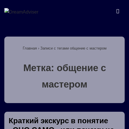
↓
Перейти
МЕ
к
основному
Основная
содержимому
навигация
Главная
›
Записи с тегами общение с мастером
Метка:
общение с
мастером
Краткий экскурс в понятие