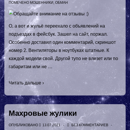
ПОМЕЧЕНО
МОШЕННИКИ
,
ОБМАН
О, а вот и жульё переехало с объявлений на
подъездах в фейсбук. Зашел на сайт, поржал.
Особенно доставил один комментарий, скриншот
номер 2. Вентиляторы в ноутбуках штатные. К
каждой модели свой. Другой тупо не влезет или по
габаритам или не …
Обращайте
Читать дальше ›
внимание
на
отзывы
Махровые жулики
🙂
ОПУБЛИКОВАНО
13.07.2021
БЕЗ КОММЕНТАРИЕВ