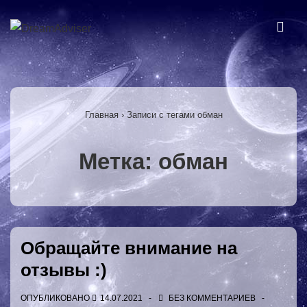
↓
Перейти
МЕ
к
основному
Основная
содержимому
навигация
Главная
›
Записи с тегами обман
Метка:
обман
Обращайте внимание на
отзывы :)
ОПУБЛИКОВАНО
14.07.2021
БЕЗ КОММЕНТАРИЕВ