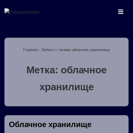
↓
Перейти
МЕ
к
основному
Основная
содержимому
навигация
Главная
›
Записи с тегами облачное хранилище
Метка:
облачное
хранилище
Облачное хранилище