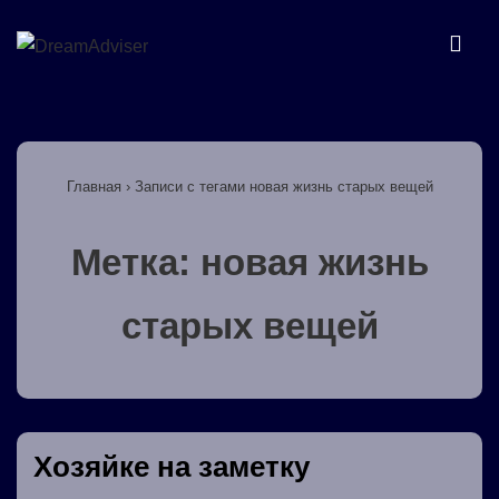
↓
Перейти
МЕ
к
основному
Основная
содержимому
навигация
Главная
›
Записи с тегами новая жизнь старых вещей
Метка:
новая жизнь
старых вещей
Хозяйке на заметку