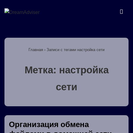
↓
Перейти
МЕ
к
основному
Основная
содержимому
навигация
Главная
›
Записи с тегами настройка сети
Метка:
настройка
сети
Организация обмена