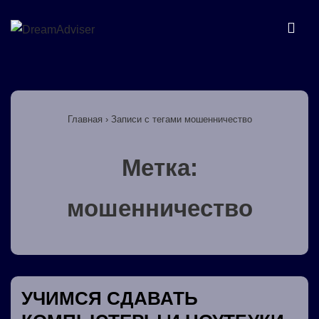
↓
Перейти
МЕ
к
основному
Основная
содержимому
навигация
Главная
›
Записи с тегами мошенничество
Метка:
мошенничество
УЧИМСЯ СДАВАТЬ