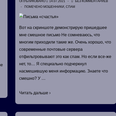
ОПУБЛИКОВАНО
14.07.2021
БЕЗ КОММЕНТАРИЕВ
ПОМЕЧЕНО
МОШЕННИКИ
,
СПАМ
Вот на скриншоте демонстрирую пришедшее
мне смешное письмо Не сомневаюсь, что
многим приходили такие же. Очень хорошо, что
современные почтовые сервера
отфильтровывают это как спам. Но если все-же
нет, то… Я специально подчеркнул
не
насмешившую меня информацию. Знаете что
смешно? У …
Письма
Читать дальше ›
«счастья»