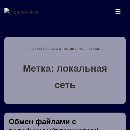
↓
Перейти
МЕ
к
основному
Основная
содержимому
навигация
Главная
›
Записи с тегами локальная сеть
Метка:
локальная
сеть
Обмен файлами с