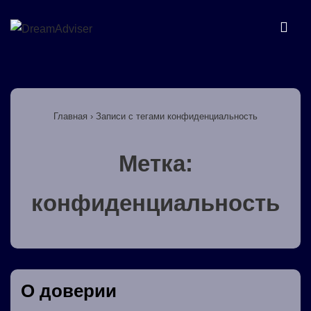
↓
Перейти
МЕ
к
основному
Основная
содержимому
навигация
Главная
›
Записи с тегами конфиденциальность
Метка:
конфиденциальность
О доверии