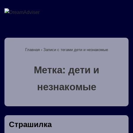
↓
Перейти
М
к
основному
Основная
содержимому
навигация
Главная
›
Записи с тегами дети и незнакомые
Метка:
дети и
незнакомые
Страшилка