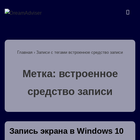
↓
Перейти
МЕ
к
основному
Основная
содержимому
навигация
Главная
›
Записи с тегами встроенное средство записи
Метка:
встроенное
средство записи
Запись экрана в Windows 10