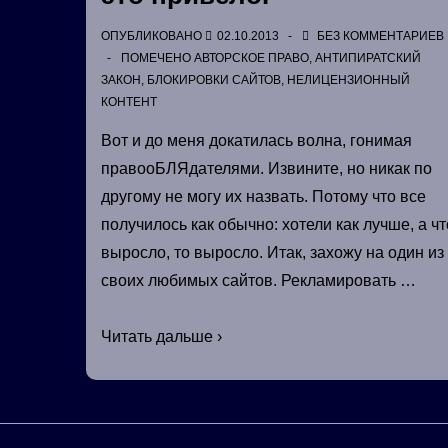
ОПУБЛИКОВАНО
02.10.2013
БЕЗ КОММЕНТАРИЕВ
ПОМЕЧЕНО
АВТОРСКОЕ ПРАВО
,
АНТИПИРАТСКИЙ
ЗАКОН
,
БЛОКИРОВКИ САЙТОВ
,
НЕЛИЦЕНЗИОННЫЙ
КОНТЕНТ
Вот и до меня докатилась волна, гонимая
правооБЛЯдателями. Извините, но никак по
другому не могу их назвать. Потому что все
получилось как обычно: хотели как лучше, а чт
выросло, то выросло. Итак, захожу на один из
своих любимых сайтов. Рекламировать …
ПравооБЛЯдатели
Читать дальше ›
и
к
чему
это