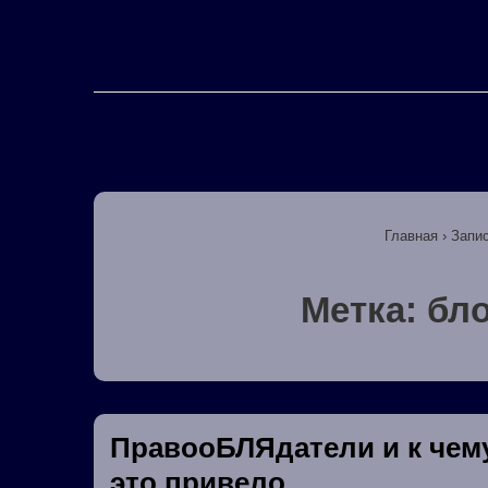
↓
Перейти
к
основному
Основная
содержимому
навигация
Главная
›
Запис
Метка:
бло
ПравооБЛЯдатели и к чем
это привело.