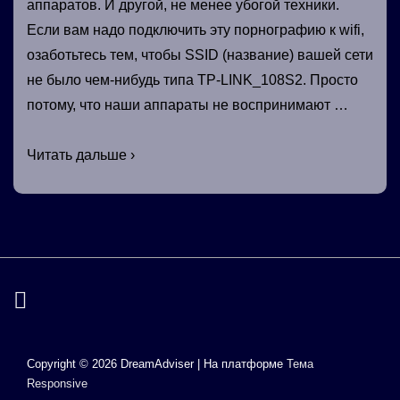
аппаратов. И другой, не менее убогой техники.
Если вам надо подключить эту порнографию к wifi,
озаботьтесь тем, чтобы SSID (название) вашей сети
не было чем-нибудь типа TP-LINK_108S2. Просто
потому, что наши аппараты не воспринимают …
Подключение
Читать дальше ›
кассового
аппарата
к
Wi-
Fi
Copyright © 2026
DreamAdviser
| На платформе
Тема
Responsive