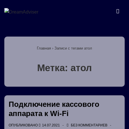
↓
Перейти
МЕ
к
основному
Основная
содержимому
навигация
Главная
›
Записи с тегами атол
Метка:
атол
Подключение кассового
аппарата к Wi-Fi
ОПУБЛИКОВАНО
14.07.2021
БЕЗ КОММЕНТАРИЕВ