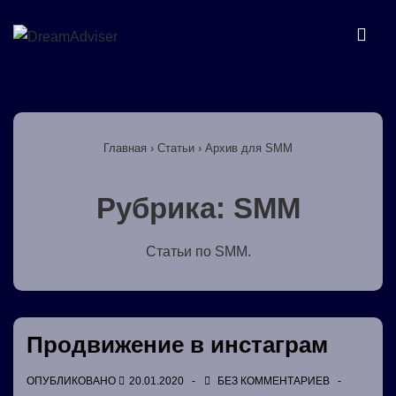
↓
Перейти
МЕ
к
основному
Основная
содержимому
навигация
Главная
›
Статьи
›
Архив для SMM
Рубрика:
SMM
Статьи по SMM.
Продвижение в инстаграм
ОПУБЛИКОВАНО
20.01.2020
БЕЗ КОММЕНТАРИЕВ