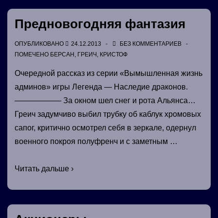
Предновогодняя фантазия
ОПУБЛИКОВАНО
24.12.2013
БЕЗ КОММЕНТАРИЕВ
ПОМЕЧЕНО
БЕРСАН
,
ГРЕИЧ
,
КРИСТОФ
Очередной рассказ из серии «Вымышленная жизнь
админов» игры Легенда — Наследие драконов.
—————— За окном шел снег и рота Альянса…
Греич задумчиво выбил трубку об каблук хромовых
сапог, критично осмотрел себя в зеркале, одернул
военного покроя полуфренч и с заметным …
Предновогодняя
Читать дальше ›
фантазия