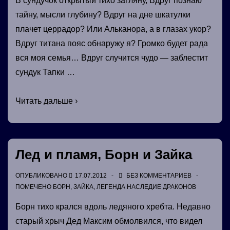
В сундучок открытый тихо загляну, Вдруг познаю
тайну, мысли глубину? Вдруг на дне шкатулки
плачет церрадор? Или Альканора, а в глазах укор?
Вдруг титана пояс обнаружу я? Громко будет рада
вся моя семья… Вдруг случится чудо — заблестит
сундук Тапки …
Событию
Читать дальше ›
«Драгоценные
сундучки»
посвящается…
Лед и пламя, Борн и Зайка
ОПУБЛИКОВАНО
17.07.2012
БЕЗ КОММЕНТАРИЕВ
ПОМЕЧЕНО
БОРН
,
ЗАЙКА
,
ЛЕГЕНДА НАСЛЕДИЕ ДРАКОНОВ
Борн тихо крался вдоль ледяного хребта. Недавно
старый хрыч Дед Максим обмолвился, что видел