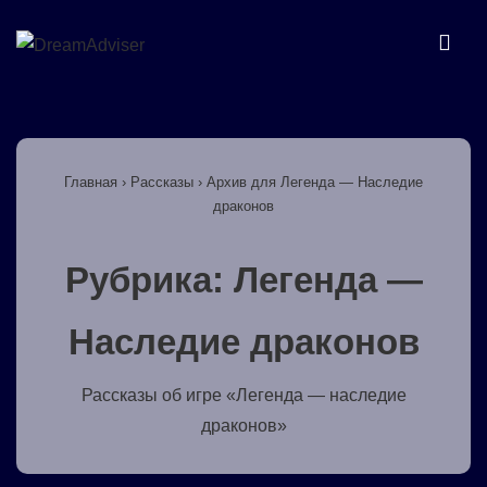
↓
Перейти
МЕ
к
основному
Основная
содержимому
навигация
Главная
›
Рассказы
›
Архив для Легенда — Наследие
драконов
Рубрика:
Легенда —
Наследие драконов
Рассказы об игре «Легенда — наследие
драконов»