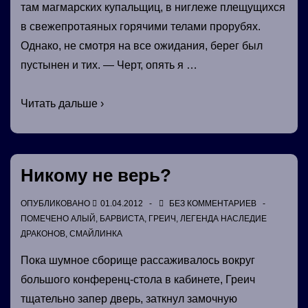
там магмарских купальщиц, в ниглеже плещущихся
в свежепротаяных горячими телами прорубях.
Однако, не смотря на все ожидания, берег был
пустынен и тих. — Черт, опять я …
Лед
Читать дальше ›
и
пламя,
Борн
Никому не верь?
и
Зайка
ОПУБЛИКОВАНО
01.04.2012
БЕЗ КОММЕНТАРИЕВ
ПОМЕЧЕНО
АЛЫЙ
,
БАРВИСТА
,
ГРЕИЧ
,
ЛЕГЕНДА НАСЛЕДИЕ
ДРАКОНОВ
,
СМАЙЛИНКА
Пока шумное сборище рассаживалось вокруг
большого конференц-стола в кабинете, Греич
тщательно запер дверь, заткнул замочную