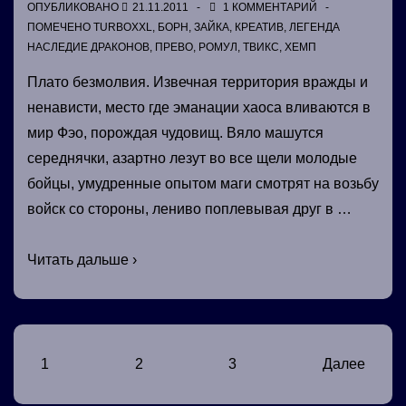
ОПУБЛИКОВАНО
21.11.2011
1 КОММЕНТАРИЙ
ПОМЕЧЕНО
TURBOXXL
,
БОРН
,
ЗАЙКА
,
КРЕАТИВ
,
ЛЕГЕНДА
НАСЛЕДИЕ ДРАКОНОВ
,
ПРЕВО
,
РОМУЛ
,
ТВИКС
,
ХЕМП
Плато безмолвия. Извечная территория вражды и
ненависти, место где эманации хаоса вливаются в
мир Фэо, порождая чудовищ. Вяло машутся
середнячки, азартно лезут во все щели молодые
бойцы, умудренные опытом маги смотрят на возьбу
войск со стороны, лениво поплевывая друг в …
Эффект
Читать дальше ›
Борна
Навигация
1
2
3
Далее
по