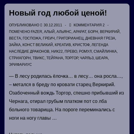
исполин
Новый год любой ценой!
🙂
ОПУБЛИКОВАНО
30.12.2011
КОММЕНТАРИЯ 2
ПОМЕЧЕНО
FAZER
,
АЛЫЙ
,
АЛЬЯНС
,
АРАРАТ
,
БОРН
,
ВЕРКИРИЙ
,
ВЕСТА
,
ГОСПОЖА
,
ГРЕИЧ
,
ГРИГОРИАНЕЦ
,
ДНЕВНАЯ ГРЕЗА
,
ЗАЙКА
,
КОНСТ ВЕЛИКИЙ
,
КРЕАТИВ
,
КРИСТОФ
,
ЛЕГЕНДА
НАСЛЕДИЕ ДРАКОНОВ
,
НИК22
,
ПРЕВО
,
РОМУЛ
,
СМАЙЛИНКА
,
СТРИАГОРН
,
ТВИКС
,
ТЕЙРАНА
,
ТОРГОР
,
ЧАРЛЬЗ
,
ШЕАРА
,
ЭРИФАРИУС
— В лесу родилась ёлочка… в лесу… она росла…,
– метался в бреду по кровати старец Веркирий.
Озабоченный вождь Торгор, спешно прибывший из
Чернага, отирал грубым платком пот со лба
больного товарища. На пороге переминались с
ноги на ногу главы …